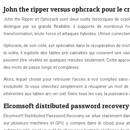
John the ripper versus ophcrack pour le c
John the Ripper et Ophcrack sont deux outils historiques de cra
distingue par sa grande flexibilité : il supporte de nombreux 
transformation, brute force et attaques hybrides.
Utilisé correcte
Ophcrack, de son côté, est spécialisé dans la récupération de m
la volée, il exploite des tables pré-calculées qui couvrent une 
peuvent être révélés en quelques minutes seulement. Cette appr
des mots de passe longs et complexes.
Alors, lequel choisir pour retrouver l’accès à vos comptes sans r
évolutivité. Si vous cherchez simplement à récupérer un mot de 
inhérentes aux tables arc-en-ciel. Dans tous les cas, la puissance 
Elcomsoft distributed password recovery 
Elcomsoft Distributed Password Recovery se situe clairement dans l
sur plusieurs machines et GPU, y compris dans le cloud, pour att