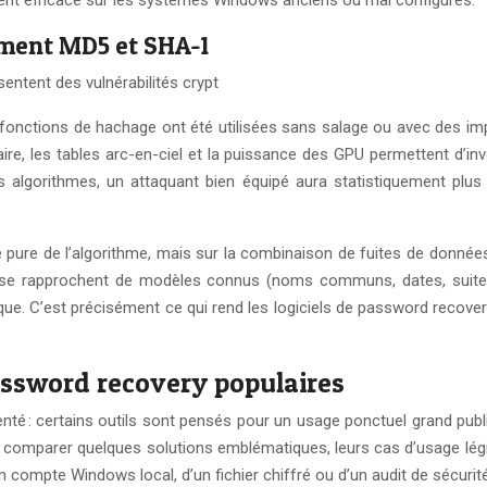
ement efficace sur les systèmes Windows anciens ou mal configurés.
rement MD5 et SHA-1
tent des vulnérabilités crypt
nctions de hachage ont été utilisées sans salage ou avec des imp
naire, les tables arc-en-ciel et la puissance des GPU permettent d’i
algorithmes, un attaquant bien équipé aura statistiquement plus 
 pure de l’algorithme, mais sur la combinaison de fuites de donné
 se rapprochent de modèles connus (noms communs, dates, suites 
e. C’est précisément ce qui rend les logiciels de password recovery à
assword recovery populaires
té : certains outils sont pensés pour un usage ponctuel grand pub
e de comparer quelques solutions emblématiques, leurs cas d’usage légi
’un compte Windows local, d’un fichier chiffré ou d’un audit de sécurit