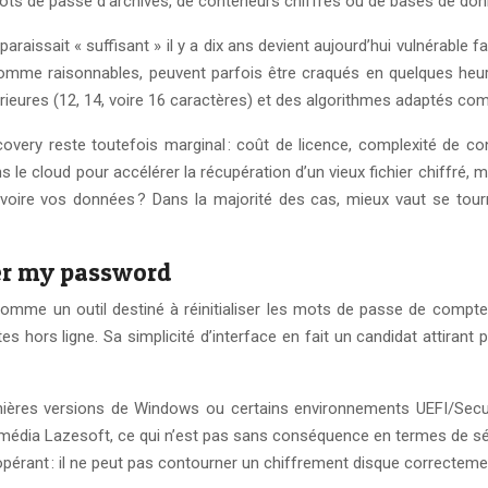
e mots de passe d’archives, de conteneurs chiffrés ou de bases de do
qui paraissait « suffisant » il y a dix ans devient aujourd’hui vulnér
mme raisonnables, peuvent parfois être craqués en quelques heure
rieures (12, 14, voire 16 caractères) et des algorithmes adaptés c
covery reste toutefois marginal : coût de licence, complexité de co
s le cloud pour accélérer la récupération d’un vieux fichier chiffré,
voire vos données ? Dans la majorité des cas, mieux vaut se tour
ver my password
me un outil destiné à réinitialiser les mots de passe de compt
hors ligne. Sa simplicité d’interface en fait un candidat attirant 
ernières versions de Windows ou certains environnements UEFI/Secu
média Lazesoft, ce qui n’est pas sans conséquence en termes de séc
opérant : il ne peut pas contourner un chiffrement disque correcteme