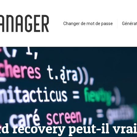
Changer de mot de passe
Générat
rd recovery peut-il vr