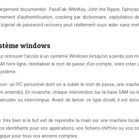
largement documentés : PassFab 4WinKey, John the Ripper, Ophcrac
ment d’authentification, cracking par dictionnaire, exploitation d
giciel de password recovery peut réellement vous aider sans mettre
système windows
r retrouver l’accès à un système Windows lorsqu’on a perdu son mot
 hors ligne, réinitialiser le mot de passe d’un compte, voire crée
 système.
on : un PC personnel dont on a oublié le mot de passe, une machine
bien entendu). En revanche, chaque intervention sur la base SAM ou 
mal exécutée ou interrompue. Avant de lancer ce type d’outil, il es
 très bien si le but est de reprendre la main sur une machine loca
 identifiants pour vos applications, vos fichiers chiffrés ou vos co
agique pour tous vos anciens comptes.