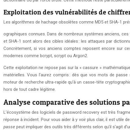
dictionnaire ou par force brute. Cette méthode reste particulièr
Exploitation des vulnérabilités de chiff
Les algorithmes de hachage obsolètes comme MD5 et SHA-1 présen
ographiques connues. Dans de nombreux systèmes anciens, ces fo
et SHA-1 sont alors des cibles idéales : les attaques par diction
Concrètement, si vos anciens comptes reposent encore sur ces 
modernes comme bcrypt, scrypt ou Argon2.
Cette exploitation ne repose pas sur la « cassure » mathématique
matérielles. Vous l’aurez compris : dès que vos mots de passe
moteur de recherche ultra-rapide qu’à un casse-tête cryptographiqu
hors de tout cadre légitime.
Analyse comparative des solutions p
L’écosystème des logiciels de password recovery est très fragmen
réponse à incident. Pour vous aider à y voir plus clair, il est util
passe
peut impliquer des outils très différents selon qu’il s’agit d