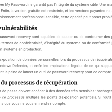
er My Password ne garantit pas l’intégrité du système cible. Une m
nfin, la version gratuite est restreinte, et les versions payantes 
nvironnement professionnel sensible, cette opacité peut poser prob
vulnérabilités
de password recovery sont capables de casser ou de contourner des p
en termes de confidentialité, d’intégrité du système ou de conformit
un système en production.
’exposition de données personnelles lors du processus de récupératio
ndows Defender, et enfin les implications légales de ce qui s’ap
ent la peine de lancer un outil de password recovery pour ce compte o
 du processus de récupération
ts de passe doivent accéder à des données très sensibles : hachages
e ce processus
multiplie les points d’exposition potentiels. Si l’ou
ans que vous ne vous en rendiez compte.