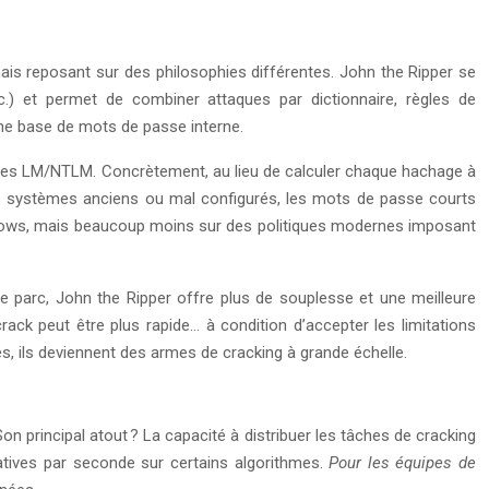
is reposant sur des philosophies différentes. John the Ripper se
tc.) et permet de combiner attaques par dictionnaire, règles de
d’une base de mots de passe interne.
ages LM/NTLM. Concrètement, au lieu de calculer chaque hachage à
 des systèmes anciens ou mal configurés, les mots de passe courts
ndows, mais beaucoup moins sur des politiques modernes imposant
pre parc, John the Ripper offre plus de souplesse et une meilleure
ck peut être plus rapide… à condition d’accepter les limitations
es, ils deviennent des armes de cracking à grande échelle.
n principal atout ? La capacité à distribuer les tâches de cracking
tatives par seconde sur certains algorithmes.
Pour les équipes de