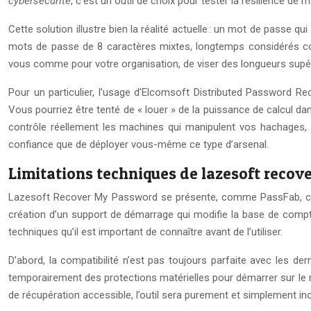
cybersécurité
, c’est un outil de choix pour tester la résilience d
Cette solution illustre bien la réalité actuelle : un mot de passe 
mots de passe de 8 caractères mixtes, longtemps considérés co
vous comme pour votre organisation, de viser des longueurs supé
Pour un particulier, l’usage d’Elcomsoft Distributed Password Re
Vous pourriez être tenté de « louer » de la puissance de calcul dan
contrôle réellement les machines qui manipulent vos hachages, 
confiance que de déployer vous-même ce type d’arsenal.
Limitations techniques de lazesoft reco
Lazesoft Recover My Password se présente, comme PassFab, com
création d’un support de démarrage qui modifie la base de comptes 
techniques qu’il est important de connaître avant de l’utiliser.
D’abord, la compatibilité n’est pas toujours parfaite avec les d
temporairement des protections matérielles pour démarrer sur le 
de récupération accessible, l’outil sera purement et simplement in