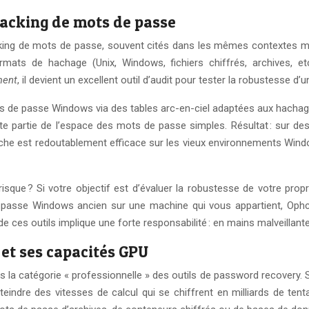
racking de mots de passe
cking de mots de passe, souvent cités dans les mêmes contextes ma
formats de hachage (Unix, Windows, fichiers chiffrés, archives, e
ment
, il devient un excellent outil d’audit pour tester la robustesse 
ots de passe Windows via des tables arc-en-ciel adaptées aux hach
vaste partie de l’espace des mots de passe simples. Résultat : sur
oche est redoutablement efficace sur les vieux environnements Wi
isque ? Si votre objectif est d’évaluer la robustesse de votre pro
passe Windows ancien sur une machine qui vous appartient, Ophcra
de ces outils implique une forte responsabilité : en mains malveillant
et ses capacités GPU
a catégorie « professionnelle » des outils de password recovery. So
eindre des vitesses de calcul qui se chiffrent en milliards de ten