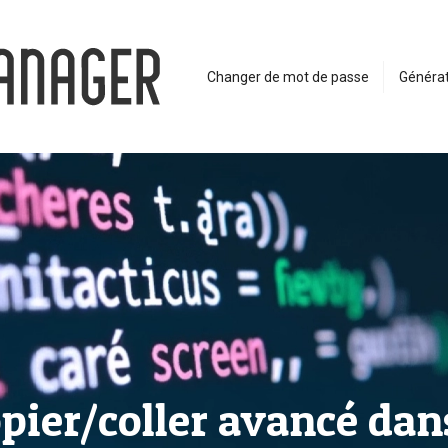
Changer de mot de passe
Générat
opier/coller avancé dan