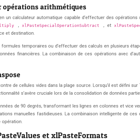
 opérations arithmétiques
en un calculateur automatique capable d’effectuer des opération
,
, et
ultiply
xlPasteSpecialOperationSubtract
xlPasteSp
ce et destination.
s formules temporaires ou d’effectuer des calculs en plusieurs étapes
données financières. La combinaison de ces opérations avec d’aut
nspose
re de cellules vides dans la plage source. Lorsqu’il est défini sur 
ionnalité s’avère cruciale lors de la consolidation de données partiel
données de 90 degrés, transformant les lignes en colonnes et vice 
ations manuelles fastidieuses. La combinaison intelligente de ce
 opération.
lPasteValues et xlPasteFormats