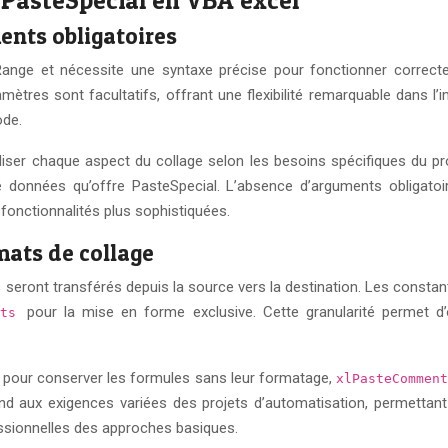
ents obligatoires
Range et nécessite une syntaxe précise pour fonctionner correc
mètres sont facultatifs, offrant une flexibilité remarquable dans l’
ode.
ser chaque aspect du collage selon les besoins spécifiques du pro
 données qu’offre PasteSpecial. L’absence d’arguments obligatoir
onctionnalités plus sophistiquées.
mats de collage
ront transférés depuis la source vers la destination. Les constante
pour la mise en forme exclusive. Cette granularité permet 
mats
pour conserver les formules sans leur formatage,
s
xlPasteCommen
épond aux exigences variées des projets d’automatisation, permetta
ssionnelles des approches basiques.