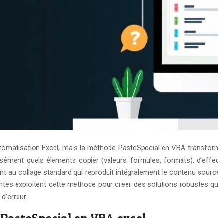
automatisation Excel, mais la méthode PasteSpecial en VBA transform
sément quels éléments copier (valeurs, formules, formats), d’eff
au collage standard qui reproduit intégralement le contenu source,
és exploitent cette méthode pour créer des solutions robustes qui 
d’erreur.
PasteSpecial en VBA excel