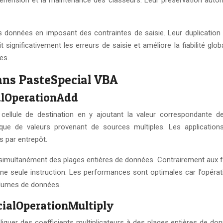
 des données en imposant des contraintes de saisie. Leur duplicatio
t significativement les erreurs de saisie et améliore la fiabilité g
es.
ans PasteSpecial VBA
alOperationAdd
ellule de destination en y ajoutant la valeur correspondante de
que de valeurs provenant de sources multiples. Les applicatio
s par entrepôt.
simultanément des plages entières de données. Contrairement aux for
 une seule instruction. Les performances sont optimales car l’opér
olumes de données.
cialOperationMultiply
liquer des coefficients multiplicateurs à des plages entières de do