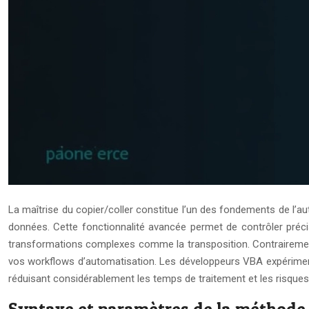
La maîtrise du copier/coller constitue l’un des fondements de l’
données. Cette fonctionnalité avancée permet de contrôler préci
transformations complexes comme la transposition. Contrairement 
vos workflows d’automatisation. Les développeurs VBA expériment
réduisant considérablement les temps de traitement et les risques 
Syntaxe et paramètres de la méthode 