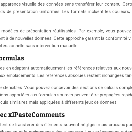
’apparence visuelle des données sans transférer leur contenu. Cett
ds de présentation uniformes. Les formats incluent les couleurs, 
es modèles de présentation réutilisables. Par exemple, vous pouve
ent à de nouvelles données. Cette approche garantit la conformité v
ofessionnelle sans intervention manuelle.
Formulas
es en adaptant automatiquement les références relatives aux nouvell
eaux emplacements. Les références absolues restent inchangées tandi
s extensibles. Vous pouvez concevoir des sections de calculs comp
ations apportées aux formules sources peuvent être propagées rapide
uls similaires mais appliquées à différents jeux de données.
avec xlPasteComments
tent de transférer des éléments souvent négligés mais cruciaux po
préhension et la maintenance des classeurs. Leur préservation aut