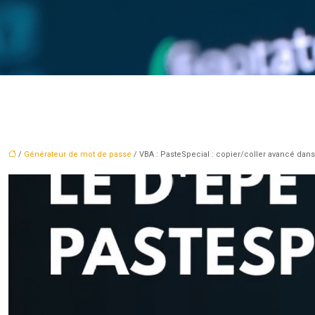
/
Générateur de mot de passe
/ VBA : PasteSpecial : copier/coller avancé dans