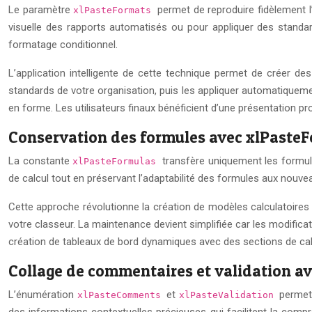
Le paramètre
permet de reproduire fidèlement l
xlPasteFormats
visuelle des rapports automatisés ou pour appliquer des standar
formatage conditionnel.
L’application intelligente de cette technique permet de créer d
standards de votre organisation, puis les appliquer automatiquem
en forme. Les utilisateurs finaux bénéficient d’une présentation pr
Conservation des formules avec xlPaste
La constante
transfère uniquement les formul
xlPasteFormulas
de calcul tout en préservant l’adaptabilité des formules aux nouv
Cette approche révolutionne la création de modèles calculatoire
votre classeur. La maintenance devient simplifiée car les modific
création de tableaux de bord dynamiques avec des sections de calc
Collage de commentaires et validation 
L’énumération
et
permet
xlPasteComments
xlPasteValidation
des informations contextuelles précieuses qui facilitent la com