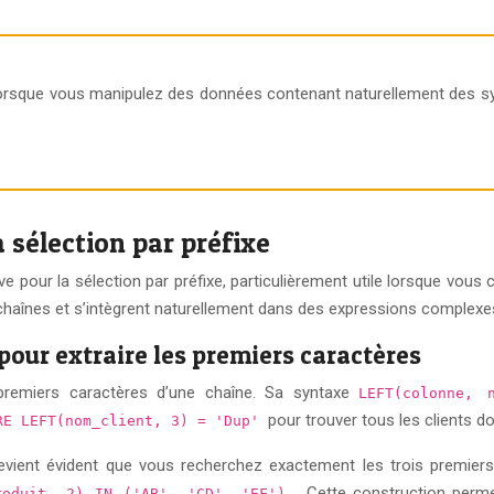
 lorsque vous manipulez des données contenant naturellement des 
sélection par préfixe
pour la sélection par préfixe, particulièrement utile lorsque vous
 chaînes et s’intègrent naturellement dans des expressions complexes
our extraire les premiers caractères
 premiers caractères d’une chaîne. Sa syntaxe
LEFT(colonne, 
pour trouver tous les clients 
RE LEFT(nom_client, 3) = 'Dup'
 devient évident que vous recherchez exactement les trois premier
. Cette construction perme
roduit, 2) IN ('AB', 'CD', 'EF')