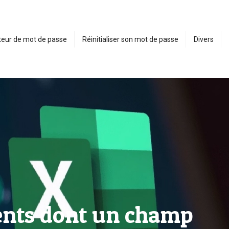
eur de mot de passe
Réinitialiser son mot de passe
Divers
ents dont un champ