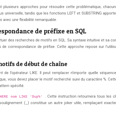
 plusieurs approches pour résoudre cette problématique, chacun
la plus universelle, tandis que les fonctions LEFT et SUBSTRING appo
 avec une flexibilité remarquable.
respondance de préfixe en SQL
tuer des recherches de motifs en SQL. Sa syntaxe intuitive et sa co
s de correspondance de préfixe. Cette approche repose sur l’utilis
 motifs de début de chaîne
nt de l’opérateur LIKE. Il peut remplacer n’importe quelle séquen
e, vous devez placer le motif recherché suivi du caractère %. Cet
ttern spécifié.
. Cette instruction retournera tous les 
WHERE nom LIKE 'Dup%'
ulignement (_) constitue un autre joker utile, remplaçant exacte