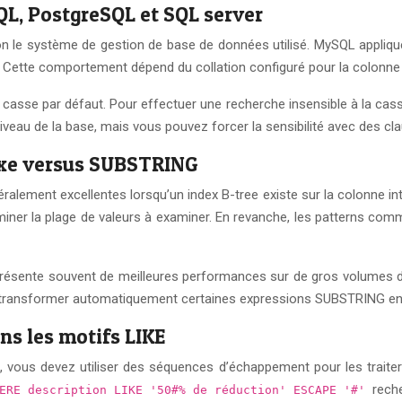
QL, PostgreSQL et SQL server
lon le système de gestion de base de données utilisé. MySQL appliqu
». Cette comportement dépend du collation configuré pour la colonne
asse par défaut. Pour effectuer une recherche insensible à la casse,
u niveau de la base, mais vous pouvez forcer la sensibilité avec des 
ixe versus SUBSTRING
lement excellentes lorsqu’un index B-tree existe sur la colonne inte
miner la plage de valeurs à examiner. En revanche, les patterns c
ésente souvent de meilleures performances sur de gros volumes de
s transformer automatiquement certaines expressions SUBSTRING en 
s les motifs LIKE
x, vous devez utiliser des séquences d’échappement pour les trai
reche
ERE description LIKE '50#% de réduction' ESCAPE '#'