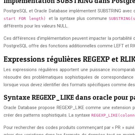
Implémentation SUBSTRING dans PostgreS
PostgreSQL et Oracle Database implémentent SUBSTRING avec que
et la syntaxe plus commune
start FOR length)
SUBSTRING(
différents pour les valeurs NULL.
Ces différences d’implémentation peuvent impacter la portabilité 
PostgreSQL offre des fonctions additionnelles comme LEFT et RIGH
Expressions régulières REGEXP et RLI
Les expressions régulières apportent une puissance incomparab
résoudre des problématiques sophistiquées de correspondance de 
lorsque vous devez identifier des formats spécifiques comme des
Syntaxe REGEXP_LIKE dans oracle pour p
Oracle Database propose REGEXP_LIKE comme une extension puis
créer des patterns sophistiqués. La syntaxe
REGEXP_LIKE(colon
Pour rechercher des codes produits commençant par « PR » suivi d
gérer des variations dans les formats de données tout en mainten