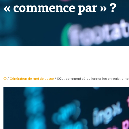
« commence par » ?
/
Générateur de mot de passe
/ SQL : comment sélectionner les enregistrem