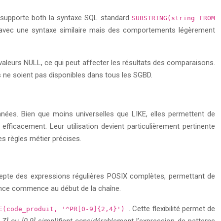
 supporte both la syntaxe SQL standard
SUBSTRING(string FROM
R avec une syntaxe similaire mais des comportements légèrement
valeurs NULL, ce qui peut affecter les résultats des comparaisons.
 ne soient pas disponibles dans tous les SGBD.
ées. Bien que moins universelles que LIKE, elles permettent de
ficacement. Leur utilisation devient particulièrement pertinente
s règles métier précises.
pte des expressions régulières POSIX complètes, permettant de
dance commence au début de la chaîne.
. Cette flexibilité permet de
E(code_produit, '^PR[0-9]{2,4}')
Z] ou [0-9] simplifient considérablement
l’expression de patterns