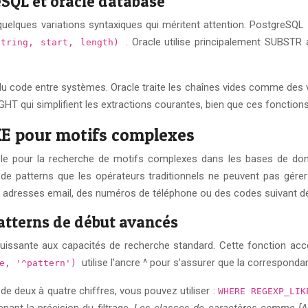
QL et oracle database
lques variations syntaxiques qui méritent attention. PostgreSQL
. Oracle utilise principalement SUBST
string, start, length)
du code entre systèmes. Oracle traite les chaînes vides comme des 
T qui simplifient les extractions courantes, bien que ces fonctions
KE pour motifs complexes
le pour la recherche de motifs complexes dans les bases de donn
patterns que les opérateurs traditionnels ne peuvent pas gérer ef
 adresses email, des numéros de téléphone ou des codes suivant de
atterns de début avancés
sante aux capacités de recherche standard. Cette fonction acce
utilise l’ancre ^ pour s’assurer que la correspon
ne, '^pattern')
e deux à quatre chiffres, vous pouvez utiliser :
WHERE REGEXP_LIK
ant la précision du filtrage.
Les classes de caractères comme [A-