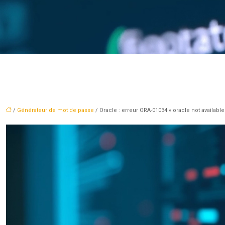
/
Générateur de mot de passe
/ Oracle : erreur ORA-01034 « oracle not available 