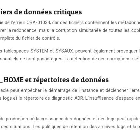
hiers de données critiques
que de l’erreur ORA-01034, car ces fichiers contiennent les métadon
rer la redondance, mais la corruption simultanée de toutes les cop
plète du fichier de contrôle.
es tablespaces SYSTEM et SYSAUX, peuvent également provoquer l’
ntiels ne sont pas intègres. La détection de ces corruptions s’eff
E_HOME et répertoires de données
Oracle peut empêcher le démarrage de l’instance et déclencher l’err
logs et le répertoire de diagnostic ADR. L’insuffisance d’espace em
de production où la croissance des données et des logs peut rapid
r ces situations. Les politiques de rétention des archives logs et la