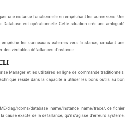
squer une instance fonctionnelle en empêchant les connexions. Une
nce Database est opérationnelle. Cette situation crée une ambiguïté
ré empêche les connexions externes vers l’instance, simulant une
 des véritables défaillances d’instance.
CLI
se Manager et les utilitaires en ligne de commande traditionnels.
technique réside dans la capacité à utiliser les bons outils au bon
R_HOME/diag/rdbms/database_name/instance_name/trace/, ce fichier
 la cause exacte de la défaillance, qu’il s’agisse d’erreurs système,