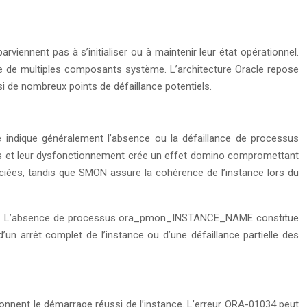
iennent pas à s’initialiser ou à maintenir leur état opérationnel.
née de multiples composants système. L’architecture Oracle repose
si de nombreux points de défaillance potentiels.
le indique généralement l’absence ou la défaillance de processus
s et leur dysfonctionnement crée un effet domino compromettant
sociées, tandis que SMON assure la cohérence de l’instance lors du
ux. L’absence de processus ora_pmon_INSTANCE_NAME constitue
 d’un arrêt complet de l’instance ou d’une défaillance partielle des
ionnent le démarrage réussi de l’instance. L’erreur ORA-01034 peut