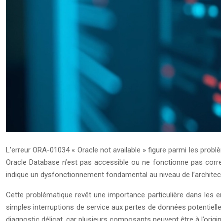
L’erreur ORA-01034 « Oracle not available » figure parmi les probl
Oracle Database n’est pas accessible ou ne fonctionne pas corr
indique un dysfonctionnement fondamental au niveau de l’archite
Cette problématique revêt une importance particulière dans les e
simples interruptions de service aux pertes de données potentielles
diagnostic délicat, car plusieurs composants peuvent être à l’origin