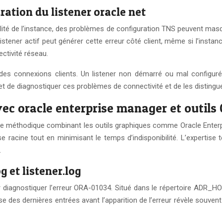
ation du listener oracle net
bilité de l’instance, des problèmes de configuration TNS peuvent ma
istener actif peut générer cette erreur côté client, même si l’insta
ctivité réseau.
t des connexions clients. Un listener non démarré ou mal configu
t de diagnostiquer ces problèmes de connectivité et de les distinguer
c oracle enterprise manager et outils 
he méthodique combinant les outils graphiques comme Oracle Enterpri
 racine tout en minimisant le temps d’indisponibilité. L’expertise 
.
g et listener.log
ur diagnostiquer l’erreur ORA-01034. Situé dans le répertoire AD
se des dernières entrées avant l’apparition de l’erreur révèle souvent