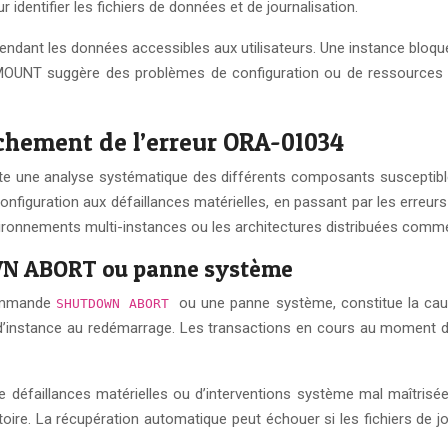
identifier les fichiers de données et de journalisation.
endant les données accessibles aux utilisateurs. Une instance blo
OUNT suggère des problèmes de configuration ou de ressources syst
nchement de l’erreur ORA-01034
te une analyse systématique des différents composants susceptibles d
nfiguration aux défaillances matérielles, en passant par les erreur
nvironnements multi-instances ou les architectures distribuées comm
OWN ABORT ou panne système
 commande
ou une panne système, constitue la caus
SHUTDOWN ABORT
 d’instance au redémarrage. Les transactions en cours au moment de
 défaillances matérielles ou d’interventions système mal maîtrisée
itoire. La récupération automatique peut échouer si les fichiers de 