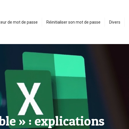
eur de mot de passe
Réinitialiser son mot de passe
Divers
le » : explications