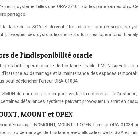
’erreurs système telles que ORA-27101 sur les plateformes Unix. Ce
ire partagée.
t la taille de la SGA et doivent être adaptés aux ressources sys
e peut provoquer des dysfonctionnements lors des opérations. L’a
s de l’indisponibilité oracle
a stabilité opérationnelle de l’instance Oracle. PMON surveille co
 d’instance au démarrage et la maintenance des espaces temporaires
sus peut déclencher l’erreur ORA-01034.
s : SMON démarre en premier pour vérifier la cohérence de l’instan
i certaines défaillances système peuvent provoquer un arrêt en casc
NOMOUNT, MOUNT et OPEN
 de son démarrage : NOMOUNT, MOUNT et OPEN. L’erreur ORA-01034 peu
nd au démarrage de l’instance avec allocation de la SGA et initia