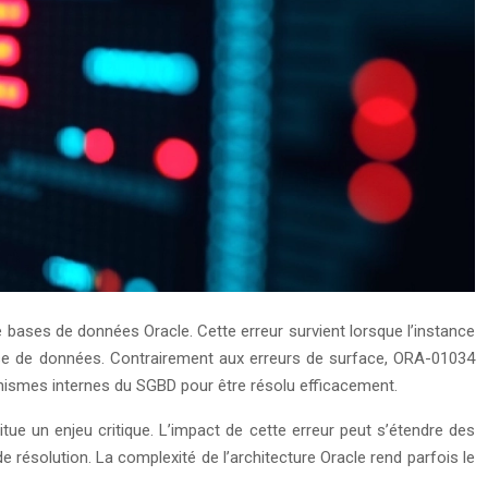
e bases de données Oracle. Cette erreur survient lorsque l’instance
ase de données. Contrairement aux erreurs de surface, ORA-01034
ismes internes du SGBD pour être résolu efficacement.
ue un enjeu critique. L’impact de cette erreur peut s’étendre des
e résolution. La complexité de l’architecture Oracle rend parfois le