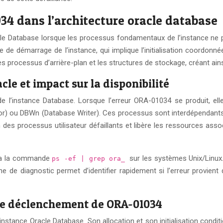
34 dans l’architecture oracle database
e Database lorsque les processus fondamentaux de l’instance ne parv
de démarrage de l’instance, qui implique l’initialisation coordon
s processus d’arrière-plan et les structures de stockage, créant ain
cle et impact sur la disponibilité
 de l’instance Database. Lorsque l’erreur ORA-01034 se produit, el
or) ou DBWn (Database Writer). Ces processus sont interdépendant
 des processus utilisateur défaillants et libère les ressources as
 via la commande
sur les systèmes Unix/Lin
ps -ef | grep ora_
oche de diagnostic permet d’identifier rapidement si l’erreur provient
 le déclenchement de ORA-01034
stance Oracle Database. Son allocation et son initialisation condit