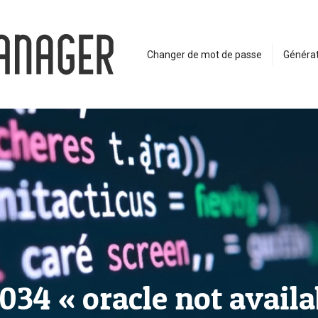
Changer de mot de passe
Générat
034 « oracle not availab