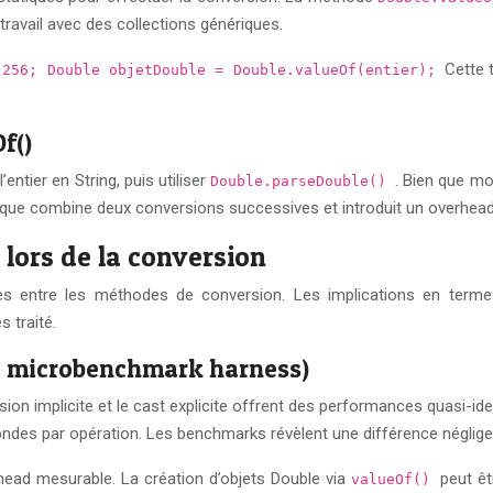
 travail avec des collections génériques.
Cette 
 256; Double objetDouble = Double.valueOf(entier);
f()
ntier en String, puis utiliser
. Bien que mo
Double.parseDouble()
hnique combine deux conversions successives et introduit un overhea
lors de la conversion
ives entre les méthodes de conversion. Les implications en ter
 traité.
a microbenchmark harness)
ion implicite et le cast explicite offrent des performances quasi-i
des par opération. Les benchmarks révèlent une différence négligea
rhead mesurable. La création d’objets Double via
peut êt
valueOf()