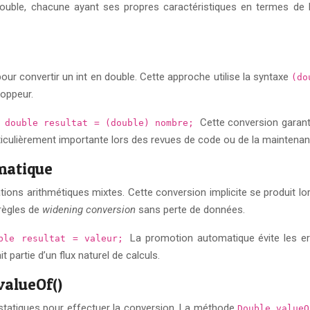
uble, chacune ayant ses propres caractéristiques en termes de li
pour convertir un int en double. Cette approche utilise la syntaxe
(d
loppeur.
Cette conversion garant
; double resultat = (double) nombre;
particulièrement importante lors des revues de code ou de la maintenan
matique
ons arithmétiques mixtes. Cette conversion implicite se produit lors
règles de
widening conversion
sans perte de données.
La promotion automatique évite les err
uble resultat = valeur;
 partie d’un flux naturel de calculs.
valueOf()
tatiques pour effectuer la conversion. La méthode
Double.value