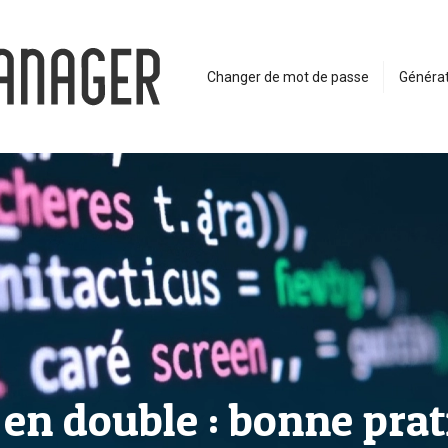
Changer de mot de passe
Générat
t en double : bonne pra