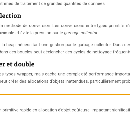
gorithmes de traitement de grandes quantités de données.
lection
la méthode de conversion. Les conversions entre types primitifs n
inimale et évite la pression sur le
garbage collector
.
ur la heap, nécessitant une gestion par le garbage collector. Dans 
 dans des boucles peut déclencher des cycles de nettoyage fréquent
r et double
ion des types wrapper, mais cache une complexité performance impor
 peut créer des allocations d’objets inattendues, particulièrement pr
primitive rapide en allocation d’objet coûteuse, impactant significa