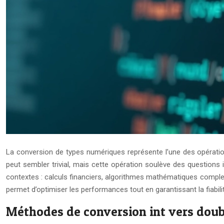
La conversion de types numériques représente l’une des opérati
peut sembler trivial, mais cette opération soulève des questions
contextes : calculs financiers, algorithmes mathématiques compl
permet d’optimiser les performances tout en garantissant la fiabili
Méthodes de conversion int vers doub