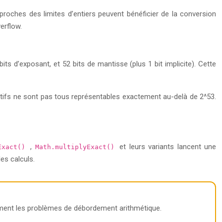
roches des limites d’entiers peuvent bénéficier de la conversion
erflow.
its d’exposant, et 52 bits de mantisse (plus 1 bit implicite). Cette
ifs ne sont pas tous représentables exactement au-delà de 2^53.
,
et leurs variants lancent une
dExact()
Math.multiplyExact()
es calculs.
cement les problèmes de débordement arithmétique.