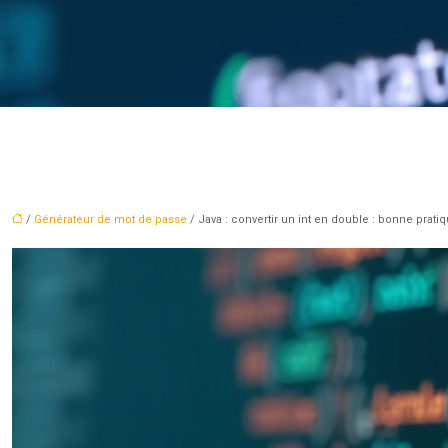
/
Générateur de mot de passe
/ Java : convertir un int en double : bonne prati