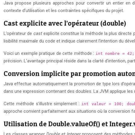
Java propose plusieurs approches pour convertir un entier en do
contexte d’utilisation et les contraintes spécifiques du projet.
Cast explicite avec l’opérateur (double)
L’opérateur de
cast
explicite constitue la méthode la plus directe 
lisibilité maximale du code et indique clairement l’intention du déve
Voici un exemple pratique de cette méthode :
int nombre = 42
précision. L’avantage principal réside dans la clarté d’intention, 
Conversion implicite par promotion auto
Java effectue automatiquement la promotion de type lors d’opérati
dans une expression contenant des doubles. La JVM applique les 
Cette méthode s’illustre simplement :
int valeur = 100; do
approche convient parfaitement aux situations où la conversion fait
Utilisation de Double.valueOf() et Integer.
Les classes wrapper
Double
et
Integer
proposent des méthodes s