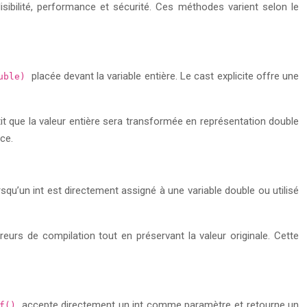
sibilité, performance et sécurité. Ces méthodes varient selon le
placée devant la variable entière. Le cast explicite offre une
ouble)
it que la valeur entière sera transformée en représentation double
ce.
qu’un int est directement assigné à une variable double ou utilisé
eurs de compilation tout en préservant la valeur originale. Cette
accepte directement un int comme paramètre et retourne un
Of()