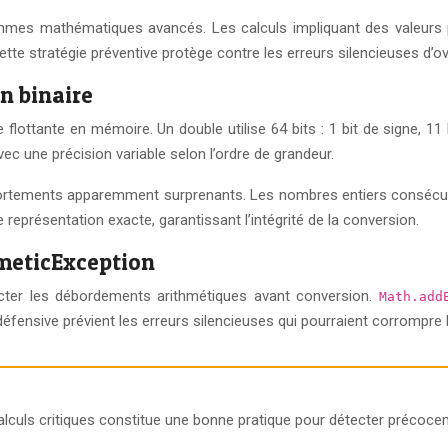
thmes mathématiques avancés. Les calculs impliquant des valeurs p
tte stratégie préventive protège contre les erreurs silencieuses d’ov
n binaire
lottante en mémoire. Un double utilise 64 bits : 1 bit de signe, 11 b
 une précision variable selon l’ordre de grandeur.
ortements apparemment surprenants. Les nombres entiers consécut
représentation exacte, garantissant l’intégrité de la conversion.
hmeticException
cter les débordements arithmétiques avant conversion.
Math.ad
ensive prévient les erreurs silencieuses qui pourraient corrompre l
calculs critiques constitue une bonne pratique pour détecter préco