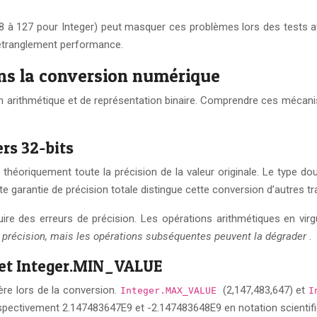
 à 127 pour Integer) peut masquer ces problèmes lors des tests av
’étranglement performance.
ans la conversion numérique
n arithmétique et de représentation binaire. Comprendre ces mécanism
ers 32-bits
 théoriquement toute la précision de la valeur originale. Le type d
tte garantie de précision totale distingue cette conversion d’autres
ire des erreurs de précision. Les opérations arithmétiques en virg
a précision, mais les opérations subséquentes peuvent la dégrader
.
et Integer.MIN_VALUE
ère lors de la conversion.
(2,147,483,647) et
Integer.MAX_VALUE
I
spectivement 2.147483647E9 et -2.147483648E9 en notation scientifi